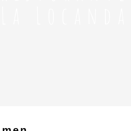
La Locanda
mmen