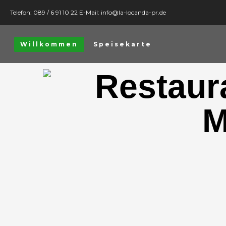
Telefon: 089 / 6 91 10 22 E-Mail: info@la-locanda-pr.de
Willkommen
Speisekarte